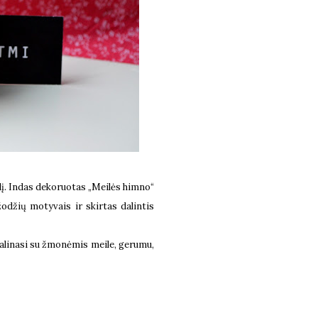
lį. Indas dekoruotas „Meilės himno“
žodžių motyvais ir skirtas dalintis
dalinasi su žmonėmis meile, gerumu,