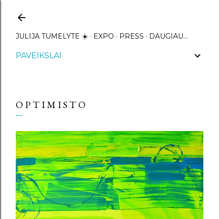
Praleisti ir pereiti prie pagrindinio turinio
JULIJA TUMELYTE ☀️
EXPO
PRESS
DAUGIAU…
PAVEIKSLAI
O P T I M I S T O