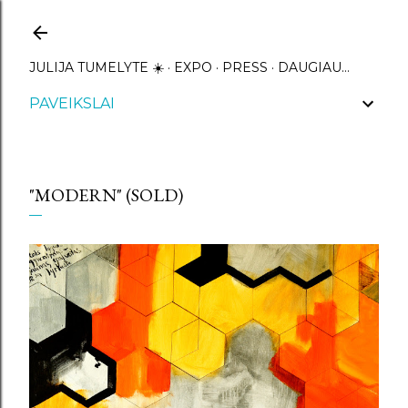
Praleisti ir pereiti prie pagrindinio turinio
JULIJA TUMELYTE ☀️
EXPO
PRESS
DAUGIAU…
PAVEIKSLAI
"MODERN" (SOLD)