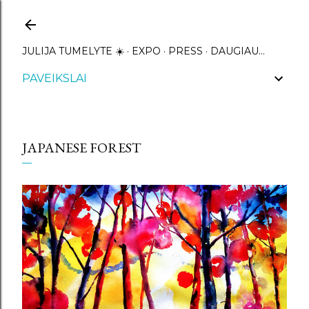
Praleisti ir pereiti prie pagrindinio turinio
JULIJA TUMELYTE ☀️
EXPO
PRESS
DAUGIAU…
PAVEIKSLAI
JAPANESE FOREST