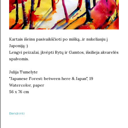
Kartais išeinu pasivaikščioti po mišką...ir nukeliauju į
Japoniją :)
Lengvi peizažai, įkvėpti Rytų ir Gamtos, išsilieja akvarelės
spalvomis.
Julija Tumelyte
"Japanese Forest: between here & Japan", 19
Watercolor, paper
56 x 76 cm
Bendrinti