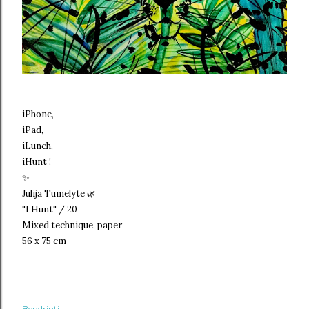
iPhone,
iPad,
iLunch, -
iHunt !
✨
Julija Tumelyte
🌿
"I Hunt" / 20
Mixed technique, paper
56 x 75 cm
Bendrinti