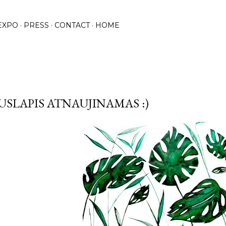
Praleisti ir pereiti prie pagrindinio turinio
EXPO
PRESS
CONTACT
HOME
USLAPIS ATNAUJINAMAS :)