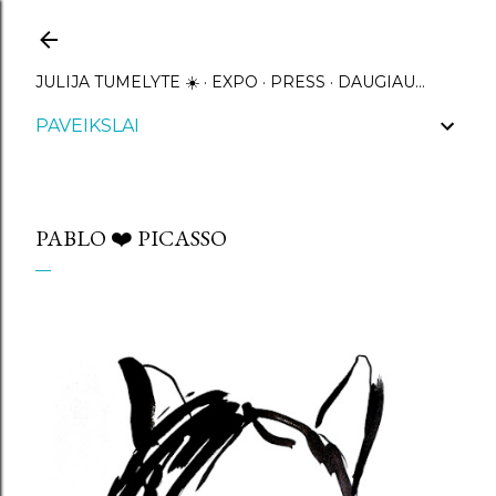
Praleisti ir pereiti prie pagrindinio turinio
JULIJA TUMELYTE ☀️
EXPO
PRESS
DAUGIAU…
PAVEIKSLAI
PABLO ❤️ PICASSO