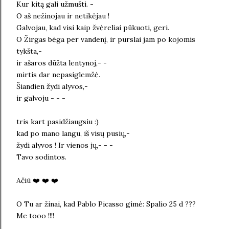
Kur kitą gali užmušti. -
O aš nežinojau ir netikėjau !
Galvojau, kad visi kaip žvėreliai pūkuoti, geri.
O Žirgas bėga per vandenį, ir purslai jam po kojomis
tykšta,-
ir ašaros dūžta lentynoj,- -
mirtis dar nepasiglemžė.
Šiandien žydi alyvos,-
ir galvoju - - -
tris kart pasidžiaugsiu :)
kad po mano langu, iš visų pusių,-
žydi alyvos ! Ir vienos jų,- - -
Tavo sodintos.
Ačiū ❤️ ❤️ ❤️
O Tu ar žinai, kad Pablo Picasso gimė: Spalio 25 d ???
Me tooo !!!!