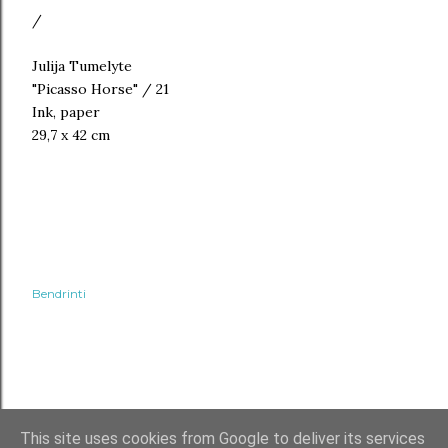
/
Julija Tumelyte
"Picasso Horse" / 21
Ink, paper
29,7 x 42 cm
Bendrinti
This site uses cookies from Google to deliver its services