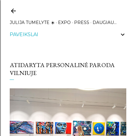
Praleisti ir pereiti prie pagrindinio turinio
JULIJA TUMELYTE ☀️
EXPO
PRESS
DAUGIAU…
PAVEIKSLAI
ATIDARYTA PERSONALINĖ PARODA
VILNIUJE