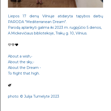
Liepos 17 dieną Vilniuje atidaryta tapybos darbų
PARODA "Mediterranean Dream".
Parodą aplankyti galima iki 2023 m. rugpjūčio 5 dienos,
A.Mickevičiaus bibliotekoje, Trakų g. 10, Vilnius.
💛💚❤️
About a wish,-
About the sky,-
About the Dream -
To flight that high.
🌿
photo:
© Julija Tumelyte 2023