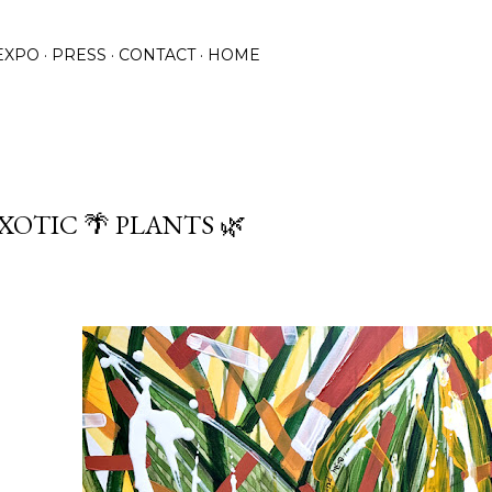
Praleisti ir pereiti prie pagrindinio turinio
EXPO
PRESS
CONTACT
HOME
XOTIC 🌴 PLANTS 🌿