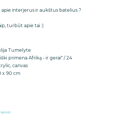
 apie interjerus ir aukštus batelius ?
ip, turbūt apie tai :)
lija Tumelyte
iški primena Afriką - ir gerai" / 24
rylic, canvas
0 x 90 cm
ndrinti