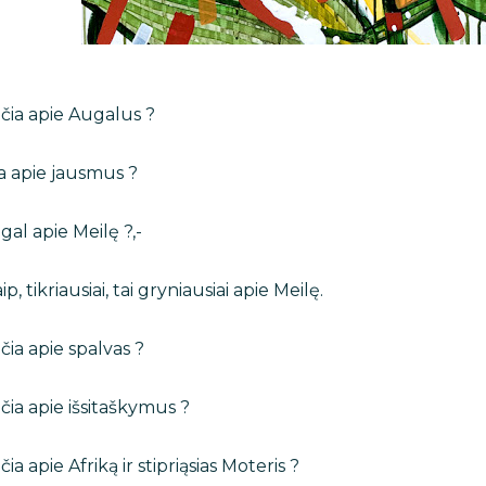
čia apie Augalus ?
a apie jausmus ?
gal apie Meilę ?,-
ip, tikriausiai, tai gryniausiai apie Meilę.
čia apie spalvas ?
čia apie išsitaškymus ?
čia apie Afriką ir
stipriąsias
Moteris ?