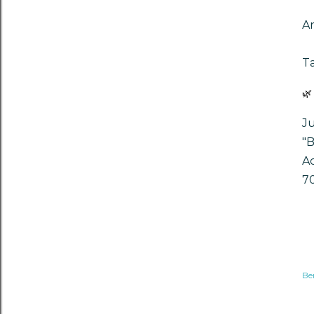
Ar
Ta
🌿
Ju
"B
Ac
7
Be